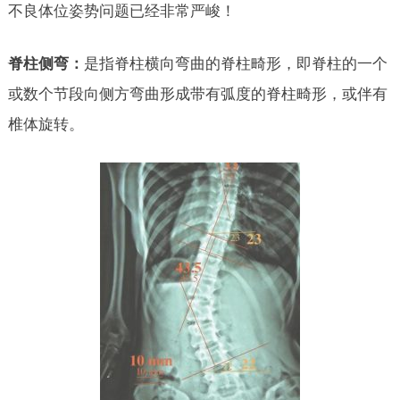
不良体位姿势问题已经非常严峻！
脊柱侧弯：
是指脊柱横向弯曲的脊柱畸形，即脊柱的一个
或数个节段向侧方弯曲形成带有弧度的脊柱畸形，或伴有
椎体旋转。