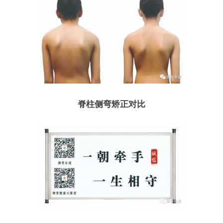
脊柱侧弯矫正对比