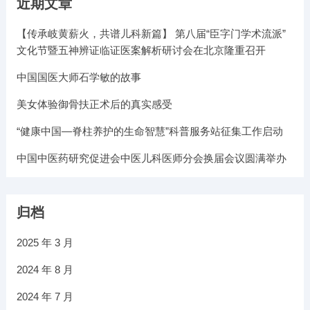
近期文章
【传承岐黄薪火，共谱儿科新篇】 第八届“臣字门学术流派”
文化节暨五神辨证临证医案解析研讨会在北京隆重召开
中国国医大师石学敏的故事
美女体验御骨扶正术后的真实感受
“健康中国—脊柱养护的生命智慧”科普服务站征集工作启动
中国中医药研究促进会中医儿科医师分会换届会议圆满举办
归档
2025 年 3 月
2024 年 8 月
2024 年 7 月