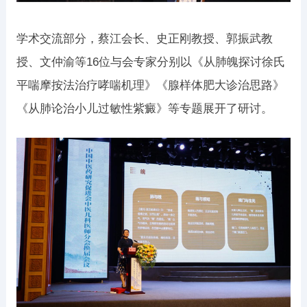
学术交流部分，蔡江会长、史正刚教授、郭振武教
授、文仲渝等16位与会专家分别以《从肺魄探讨徐氏
平喘摩按法治疗哮喘机理》《腺样体肥大诊治思路》
《从肺论治小儿过敏性紫癜》等专题展开了研讨。