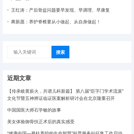
王红涛：产后骨盆问题要早发现、早调理、早康复
蔺新愿：养护脊椎要从小做起、从自身做起！
搜索
近期文章
【传承岐黄薪火，共谱儿科新篇】 第八届“臣字门学术流派”
文化节暨五神辨证临证医案解析研讨会在北京隆重召开
中国国医大师石学敏的故事
美女体验御骨扶正术后的真实感受
“健康中国—脊柱养护的生命智慧”科普服务站征集工作启动