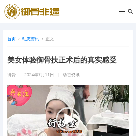
首页
动态资讯
正文
美女体验御骨扶正术后的真实感受
御骨
|
2024年7月11日
|
动态资讯
视
频
播
放
器