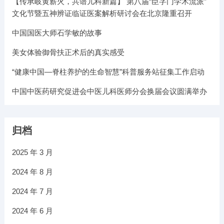
【传承岐黄薪火，共谱儿科新篇】 第八届“臣字门学术流派”
文化节暨五神辨证临证医案解析研讨会在北京隆重召开
中国国医大师石学敏的故事
美女体验御骨扶正术后的真实感受
“健康中国—脊柱养护的生命智慧”科普服务站征集工作启动
中国中医药研究促进会中医儿科医师分会换届会议圆满举办
归档
2025 年 3 月
2024 年 8 月
2024 年 7 月
2024 年 6 月