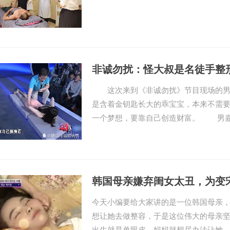
非诚勿扰：怪大叔是名徒手整
这次来到《非诚勿扰》节目现场的男嘉
是含着金钥匙长大的乖宝宝，本来不需
一个梦想，要靠自己创造财富。 男
韩国母亲嫌弃闺女太丑，为变宋
今天小编要给大家讲的是一位韩国母亲
想让她去做整容，于是这位伟大的母亲坚
出生就是单眼皮，妈妈就想尽办法让她