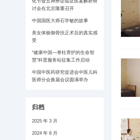
化节暨五神辨证临证医案解析研
讨会在北京隆重召开
中国国医大师石学敏的故事
美女体验御骨扶正术后的真实感
受
“健康中国—脊柱养护的生命智
慧”科普服务站征集工作启动
中国中医药研究促进会中医儿科
医师分会换届会议圆满举办
归档
2025 年 3 月
2024 年 8 月