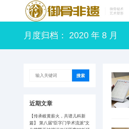
御骨秘术
艺术塑形
月度归档：
2020 年 8 月
搜索
近期文章
【传承岐黄薪火，共谱儿科新
篇】 第八届“臣字门学术流派”文