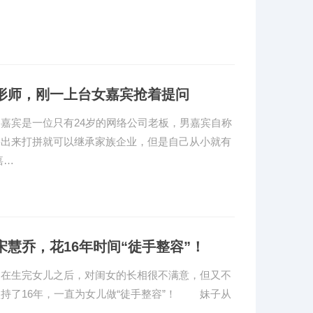
形师，刚一上台女嘉宾抢着提问
宾是一位只有24岁的网络公司老板，男嘉宾自称
要出来打拼就可以继承家族企业，但是自己从小就有
嘉…
慧乔，花16年时间“徒手整容”！
，在生完女儿之后，对闺女的长相很不满意，但又不
持了16年，一直为女儿做“徒手整容”！ 妹子从
…