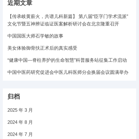
近期文章
【传承岐黄薪火，共谱儿科新篇】 第八届“臣字门学术流派”
文化节暨五神辨证临证医案解析研讨会在北京隆重召开
中国国医大师石学敏的故事
美女体验御骨扶正术后的真实感受
“健康中国—脊柱养护的生命智慧”科普服务站征集工作启动
中国中医药研究促进会中医儿科医师分会换届会议圆满举办
归档
2025 年 3 月
2024 年 8 月
2024 年 7 月