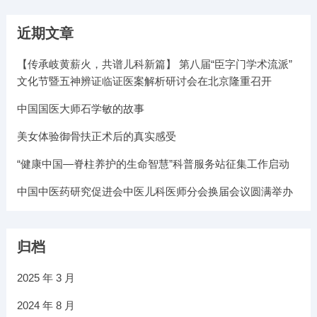
近期文章
【传承岐黄薪火，共谱儿科新篇】 第八届“臣字门学术流派”
文化节暨五神辨证临证医案解析研讨会在北京隆重召开
中国国医大师石学敏的故事
美女体验御骨扶正术后的真实感受
“健康中国—脊柱养护的生命智慧”科普服务站征集工作启动
中国中医药研究促进会中医儿科医师分会换届会议圆满举办
归档
2025 年 3 月
2024 年 8 月