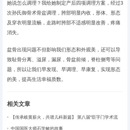
她说怎么调理？我给她制定产后四项调理方案，经过3
次孙氏御骨术骨盆调理，胯部明显内收，形体、形态
及穿衣明显流畅，走路时胯部不适感明显改善，疼痛
消失。
盆骨出现问题不但影响我们形态和外观美，还可以导
致耻骨分离、溢尿，漏尿，骨盆前倾，脊柱侧弯等问
题，所以让我们早发现、早调理、早康复，实现形态
的美，提高生活幸福质数。
相关文章
【传承岐黄薪火，共谱儿科新篇】 第八届“臣字门学术流
派”文化节暨五神辨证临证医案解析研讨会在北京隆重召开
中国国医大师石学敏的故事