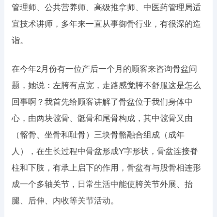
管理师、公共营养师、高级推拿师、中医药管理局适
宜技术讲师，多年来一直从事御骨行业，有很深的造
诣。
在今年2月份有一位产后一个月的顾客来咨询骨盆问
题，她说：左胯有点宽，走路感觉胯不舒服这是怎么
回事啊？我首先给顾客讲解了骨盆位于我们身体中
心，由两块髋骨、骶骨和尾骨构成，其中髋骨又由
（髂骨、坐骨和耻骨）三块骨骼融合组成（成年
人），在生长过程中骨盆形成Y字形状，骨盆连接脊
柱和下肢，有承上启下的作用，骨盆有与股骨相连形
成一个多轴关节，日常生活中能使胯关节外展、抬
腿、后伸、内收等关节活动。