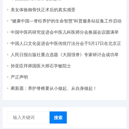
美女体验御骨扶正术后的真实感受
“健康中国—脊柱养护的生命智慧”科普服务站征集工作启动
中国中医药研究促进会中医儿科医师分会换届会议圆满举
办
中国人口文化促进会中医传统疗法分会于5月17日在北京正
式成立
人民日报出版社重点选题《大国强脊》专家研讨会成功举
办
孙亚臣拜师国医大师石学敏院士
严正声明
蔺新愿：养护脊椎要从小做起、从自身做起！
搜索