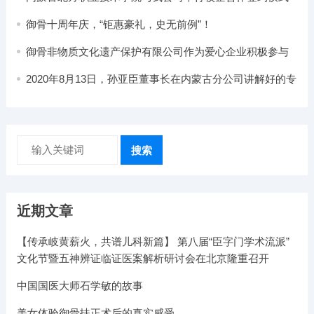
御骨十周年庆，“钜惠豪礼，史无前例”！
御骨非物质文化遗产保护有限公司作为爱心企业积极参与
“助力乡村振兴‘益’起植经济林”活动
2020年8月13日，孙亚臣董事长在内蒙古分公司讲解好的专
家应该具备哪些的素质
搜索
近期文章
【传承岐黄薪火，共谱儿科新篇】 第八届“臣字门学术流派”
文化节暨五神辨证临证医案解析研讨会在北京隆重召开
中国国医大师石学敏的故事
美女体验御骨扶正术后的真实感受