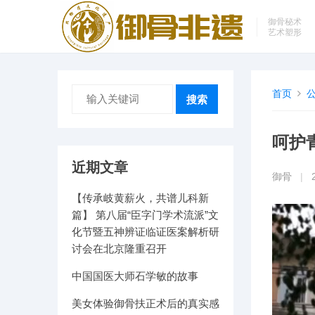
御骨秘术
艺术塑形
首页
搜索
呵护
近期文章
御骨
|
【传承岐黄薪火，共谱儿科新
视
篇】 第八届“臣字门学术流派”文
频
化节暨五神辨证临证医案解析研
讨会在北京隆重召开
播
放
中国国医大师石学敏的故事
器
美女体验御骨扶正术后的真实感