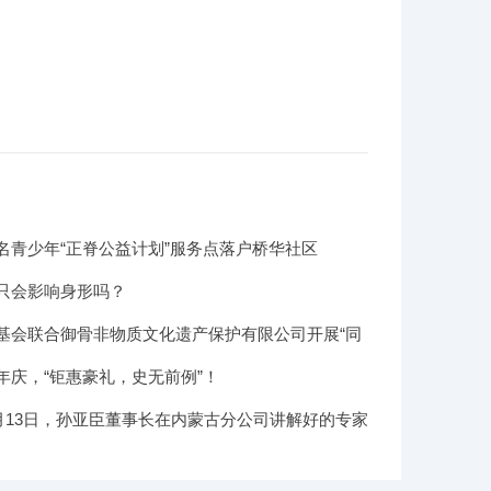
名青少年“正脊公益计划”服务点落户桥华社区
只会影响身形吗？
基会联合御骨非物质文化遗产保护有限公司开展“同
圆梦六一”公益捐赠活动
年庆，“钜惠豪礼，史无前例”！
年8月13日，孙亚臣董事长在内蒙古分公司讲解好的专家
哪些的素质