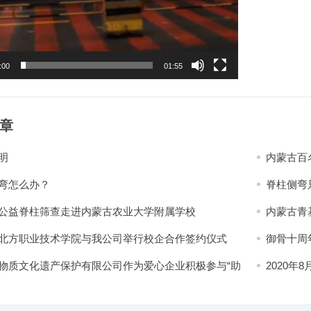
:00
01:55
章
明
内蒙古百
弯怎么办？
脊柱侧弯
公益脊柱筛查走进内蒙古农业大学附属学校
内蒙古青
心童愿 
北方职业技术学院与我公司举行校企合作签约仪式
御骨十周
物质文化遗产保护有限公司作为爱心企业积极参与“助
2020
振兴‘益’起植经济林”活动
应该具备