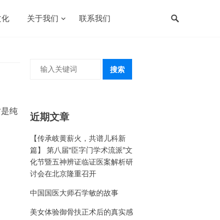
文化
关于我们
联系我们
搜索
才是纯
近期文章
【传承岐黄薪火，共谱儿科新
篇】 第八届“臣字门学术流派”文
化节暨五神辨证临证医案解析研
讨会在北京隆重召开
中国国医大师石学敏的故事
美女体验御骨扶正术后的真实感