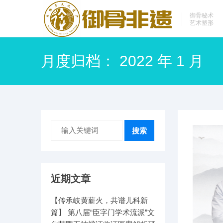
御骨秘术
艺术塑形
月度归档：
2022 年 1 月
搜索
近期文章
【传承岐黄薪火，共谱儿科新
篇】 第八届“臣字门学术流派”文