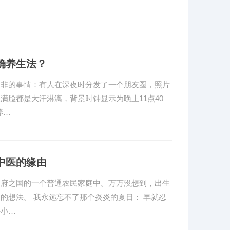
确养生法？
皆非的事情：有人在深夜时分发了一个朋友圈，照片
满脸都是大汗淋漓，背景时钟显示为晚上11点40
养…
中医的缘由
天府之国的一个普通农民家庭中。万万没想到，出生
的想法。 我永远忘不了那个炎炎的夏日： 早就忍
外小…