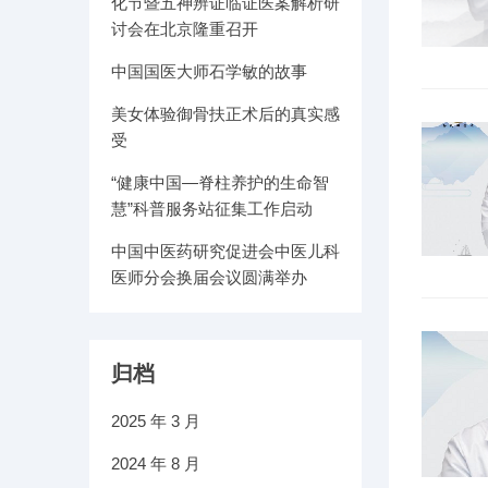
化节暨五神辨证临证医案解析研
讨会在北京隆重召开
中国国医大师石学敏的故事
美女体验御骨扶正术后的真实感
受
“健康中国—脊柱养护的生命智
慧”科普服务站征集工作启动
中国中医药研究促进会中医儿科
医师分会换届会议圆满举办
归档
2025 年 3 月
2024 年 8 月