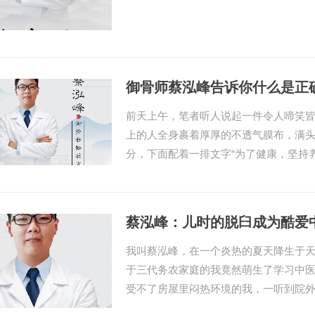
御骨师蔡泓峰告诉你什么是正
前天上午，笔者听人说起一件令人啼笑
上的人全身裹着厚厚的不透气膜布，满头
分，下面配着一排文字“为了健康，坚持
蔡泓峰：儿时的脱臼成为酷爱
我叫蔡泓峰，在一个炎热的夏天降生于
于三代务农家庭的我竟然萌生了学习中医
受不了房屋里闷热环境的我，一听到院