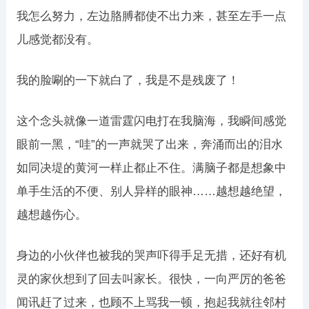
我怎么努力，左边胳膊都使不出力来，甚至左手一点
儿感觉都没有。
我的脸唰的一下就白了，我是不是残废了！
这个念头就像一道雷霆闪电打在我脑海，我瞬间感觉
眼前一黑，“哇”的一声就哭了出来，奔涌而出的泪水
如同决堤的黄河一样止都止不住。满脑子都是想象中
单手生活的不便、别人异样的眼神……越想越绝望，
越想越伤心。
身边的小伙伴也被我的哭声吓得手足无措，还好有机
灵的家伙想到了回去叫家长。很快，一向严厉的爸爸
闻讯赶了过来，也顾不上骂我一顿，抱起我就往邻村