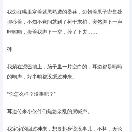
我边往嘴里塞着紫黑熟透的桑葚，边朝着果子密集处
挪移着，不知不觉间就到了树干末梢，突然脚下一声
咔嚓响，接着我脚下一空，掉了下去……
砰
我躺在泥巴地上，脑子里一片空白的，耳边都是嗡嗡
的响声，好半晌都没缓过神来。
“你怎么样？没事吧？”
耳边传来小伙伴们焦急杂乱的哭喊声。
我定定的回过神来，想要起身说没事儿，不料，无论