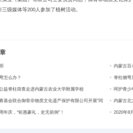
市三级媒体等200人参加了植树活动。
章
明
内蒙古百
弯怎么办？
脊柱侧弯
公益脊柱筛查走进内蒙古农业大学附属学校
呵护青少
（一）
青基会联合御骨非物质文化遗产保护有限公司开展“同
内蒙古北
 圆梦六一”公益捐赠活动
周年庆，“钜惠豪礼，史无前例”！
2020
应该具备