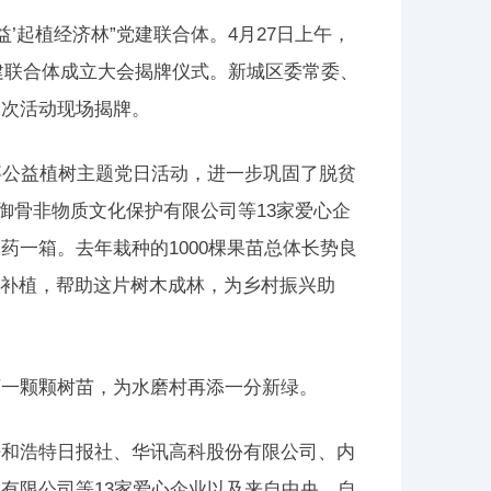
’起植经济林”党建联合体。4月27日上午，
党建联合体成立大会揭牌仪式。新城区委常委、
本次活动现场揭牌。
办实事公益植树主题党日活动，进一步巩固了脱贫
御骨非物质文化保护有限公司等13家爱心企
农药一箱。去年栽种的1000棵果苗总体长势良
续补植，帮助这片树木成林，为乡村振兴助
下一颗颗树苗，为水磨村再添一分新绿。
呼和浩特日报社、华讯高科股份有限公司、内
有限公司等13家爱心企业以及来自中央、自