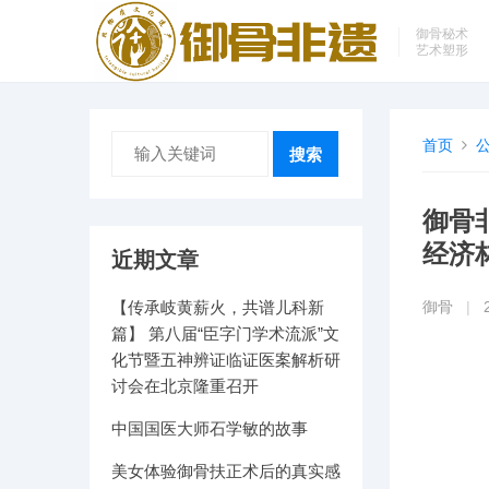
御骨秘术
艺术塑形
首页
搜索
御骨
经济
近期文章
【传承岐黄薪火，共谱儿科新
御骨
|
篇】 第八届“臣字门学术流派”文
化节暨五神辨证临证医案解析研
讨会在北京隆重召开
中国国医大师石学敏的故事
美女体验御骨扶正术后的真实感