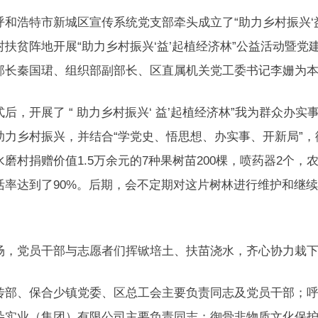
呼和浩特市新城区宣传系统党支部牵头成立了“助力乡村振兴‘益
村扶贫阵地开展“助力乡村振兴‘益’起植经济林”公益活动暨
部长秦国珺、组织部副部长、区直属机关党工委书记李姗为
式后，开展了 “ 助力乡村振兴‘ 益’起植经济林”我为群众
助力乡村振兴，并结合“学党史、悟思想、办实事、开新局”，
磨村捐赠价值1.5万余元的7种果树苗200棵，喷药器2个，
活率达到了90%。后期，会不定期对这片树林进行维护和继
场，党员干部与志愿者们挥锨培土、扶苗浇水，齐心协力栽
传部、保合少镇党委、区总工会主要负责同志及党员干部；
朵实业（集团）有限公司主要负责同志；御骨非物质文化保护