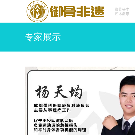
御骨秘术
艺术塑形
专家展示